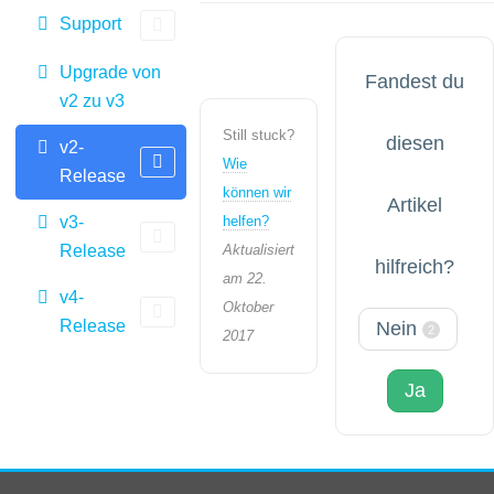
Support
Upgrade von
Fandest du
v2 zu v3
Still stuck?
diesen
v2-
Wie
Release
können wir
Artikel
v3-
helfen?
Release
Aktualisiert
hilfreich?
am 22.
v4-
Oktober
Release
Nein
2
2017
Ja