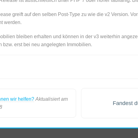
elease ist ausschließlich unter PHP 7 oder höher lauffähig. Bit
se greift auf den selben Post-Type zu wie die v2 Version. Vor d
cht werden.
mobilien bleiben erhalten und können in der v3 weiterhin angez
 bzw. erst bei neu angelegten Immobilien.
nen wir helfen?
Aktualisiert am
Fandest du
8