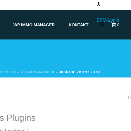
SSO-Login
WP IMMO MANAGER
KONTAKT
0
ARTSEITE
»
WP IMMO MANAGER
»
UPGRADE VON V2 ZU V3
s Plugins