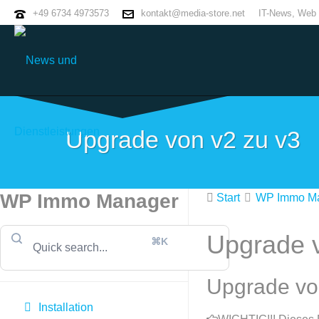
+49 6734 4973573
kontakt@media-store.net
IT-News, Web 
Upgrade von v2 zu v3
WP Immo Manager
Start
WP Immo M
Upgrade v
⌘K
Upgrade vo
Installation