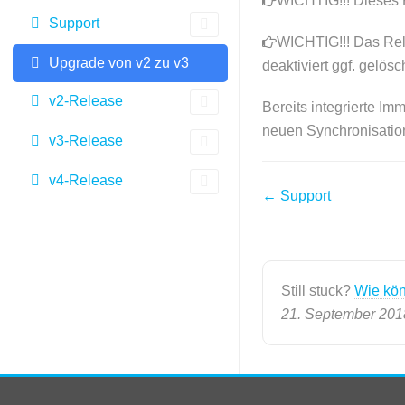
WICHTIG!!! Dieses R
Support
WICHTIG!!! Das Relea
Upgrade von v2 zu v3
deaktiviert ggf. gelös
v2-Release
Bereits integrierte Im
neuen Synchronisation
v3-Release
v4-Release
N
← Support
a
v
Still stuck?
Wie kön
i
21. September 201
g
a
t