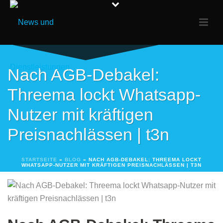
Nach AGB-Debakel:
Threema lockt Whatsapp-
Nutzer mit kräftigen
Preisnachlässen | t3n
STARTSEITE
»
BLOG
»
NACH AGB-DEBAKEL: THREEMA LOCKT
WHATSAPP-NUTZER MIT KRÄFTIGEN PREISNACHLÄSSEN | T3N