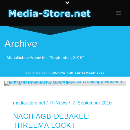
Archive
Monatliches Archiv für: "September, 2016"
STARTSEITE
»
ARCHIVE FÜR SEPTEMBER 2016
media-store.net
IT-News
7. September 2016
NACH AGB-DEBAKEL:
THREEMA LOCKT