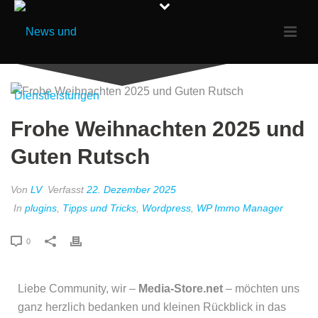
Frohe Weihnachten 2025 und
Guten Rutsch
Von
LV
Verfasst
22. Dezember 2025
In
plugins
,
Tipps und Tricks
,
Wordpress
,
WP Immo Manager
0
Liebe Community, wir –
Media-Store.net
– möchten uns
ganz herzlich bedanken und kleinen Rückblick in das