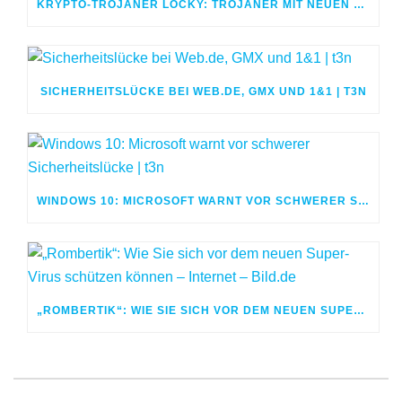
KRYPTO-TROJANER LOCKY: TROJANER MIT NEUEN DIMENSIONEN
SICHERHEITSLÜCKE BEI WEB.DE, GMX UND 1&1 | T3N
WINDOWS 10: MICROSOFT WARNT VOR SCHWERER SICHERHEITSLÜCKE | T3N
„ROMBERTIK“: WIE SIE SICH VOR DEM NEUEN SUPER-VIRUS SCHÜTZEN KÖNNEN – INTERNET – BILD.DE