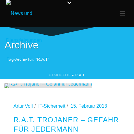
Archive
Tag-Archiv für: "R.A.T"
STARTSEITE
»
R.A.T
Artur Voll
IT-Sicherheit
15. Februar 2013
R.A.T. TROJANER – GEFAHR
FÜR JEDERMANN